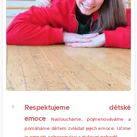
Respektujeme dětské
emoce
Nasloucháme, pojmenováváme a
pomáháme dětem zvládat jejich emoce. Učíme
je empatii, seberegulaci a duševní pohodě.