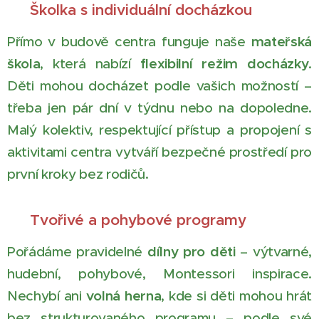
🏫 Školka s individuální docházkou
Přímo v budově centra funguje naše
mateřská
škola
, která nabízí
flexibilní režim docházky
.
Děti mohou docházet podle vašich možností –
třeba jen pár dní v týdnu nebo na dopoledne.
Malý kolektiv, respektující přístup a propojení s
aktivitami centra vytváří bezpečné prostředí pro
první kroky bez rodičů.
🎨 Tvořivé a pohybové programy
Pořádáme pravidelné
dílny pro děti
– výtvarné,
hudební, pohybové, Montessori inspirace.
Nechybí ani
volná herna
, kde si děti mohou hrát
bez strukturovaného programu – podle své